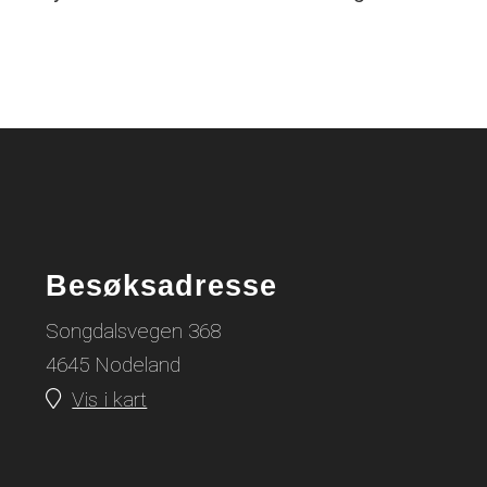
Besøksadresse
Songdalsvegen 368
4645 Nodeland
Vis i kart