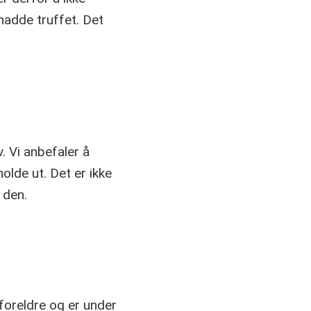
adde truffet. Det
. Vi anbefaler å
lde ut. Det er ikke
e den.
 foreldre og er under