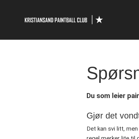
Spørsm
Du som leier pai
Gjør det vondt
Det kan svi litt, men
regel merker lite til