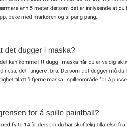
ærmere enn 5 meter dersom det er innlysende at du h
opp, peke med markøren og si pang pang.
at det dugger i maska?
t det kan komme litt dugg i maska når du er veldig aktiv
d nesa, det fungeret bra. Dersom det dugger må du ho
ghet tilatt å fjerne maska i spilleområde for å puss
rensen for å spille paintball?
 med fylte 14 år dersom du har skriftelig tillatelse fra