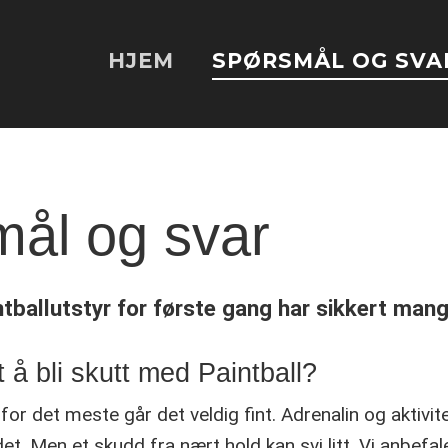
HJEM
SPØRSMÅL OG SVA
ål og svar
ntballutstyr for første gang har sikkert man
 å bli skutt med Paintball?
 for det meste går det veldig fint. Adrenalin og aktivi
 det. Men et skudd fra nært hold kan svi litt. Vi anbefal