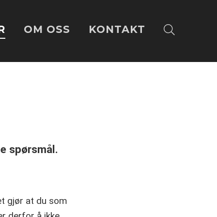
R
OM OSS
KONTAKT
ge spørsmål.
tet gjør at du som
er derfor å ikke